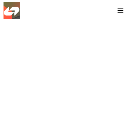
Via Facilicom Solutions werd
ondersteuning geboden aan de afdeling
Accommodatiebeheer van de Gemeente
Huizen. De gemeente wilde het hoge
verloop terugdringen, talent beter
behouden en de afdeling
toekomstbestendig en lean inrichten.
Location
Huizen
Industry
Overheid