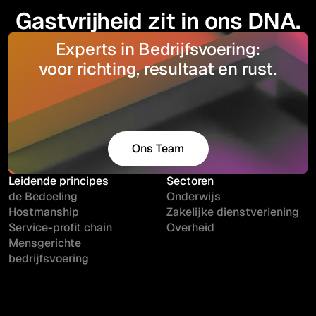
Gastvrijheid zit in ons DNA.
Experts in Bedrijfsvoering:
voor richting, resultaat en rust.
Ons Team
Maak kennis
Leidende principes
Sectoren
de Bedoeling
Onderwijs
Hostmanship
Zakelijke dienstverlening
Service-profit chain
Overheid
Mensgerichte
bedrijfsvoering