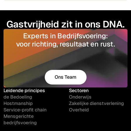
Gastvrijheid zit in ons DNA.
Experts in Bedrijfsvoering:
voor richting, resultaat en rust.
Ons Team
Maak kennis
Leidende principes
Sectoren
de Bedoeling
Onderwijs
Hostmanship
Zakelijke dienstverlening
Service-profit chain
Overheid
Mensgerichte
bedrijfsvoering