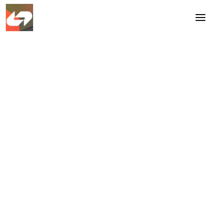
Onze oplossingen
praktische hulpmiddelen voor
ontwikkeling en inzicht
Benieuwd?
Neem contact op