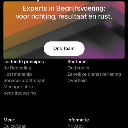
Experts in Bedrijfsvoering:
voor richting, resultaat en rust.
Ons Team
Maak kennis
Leidende principes
Sectoren
de Bedoeling
Onderwijs
Hostmanship
Zakelijke dienstverlening
Service-profit chain
Overheid
Mensgerichte
bedrijfsvoering
Meer
Informatie
QuickScan
Privacy