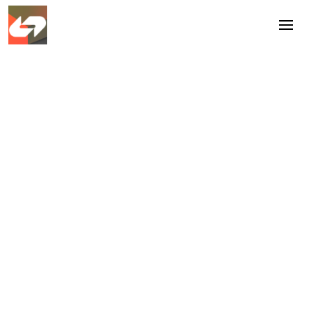
Het Montessori Lyceum Oostpoort is een
brede middelgrote
scholengemeenschap voor alle niveaus
in Amsterdam-Oost. In opdracht van
Facilicom Solutions werd de positie van
teamleider facilitair tijdelijk ingevuld.
Location
Amsterdam
Industry
Onderwijs