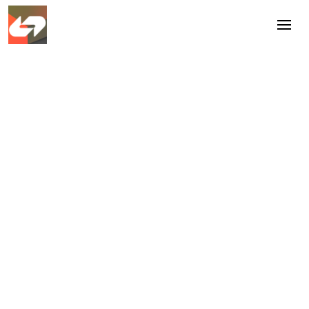
Inspiratie
May 26, 2026
Mensgerichte
bedrijfsvoering op school:
richt de organisatie in op
goed onderwijs
Tim Hagenbeek