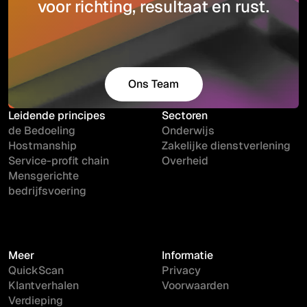
voor richting, resultaat en rust.
Ons Team
Maak kennis
Leidende principes
Sectoren
de Bedoeling
Onderwijs
Hostmanship
Zakelijke dienstverlening
Service-profit chain
Overheid
Mensgerichte
bedrijfsvoering
Meer
Informatie
QuickScan
Privacy
Klantverhalen
Voorwaarden
Verdieping